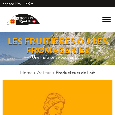
Espace Pro
LES FRUITIÈRES OU LES
FROMAGERIES
Une maîtrise de bout en bout
Home
>
Acteur
>
Producteurs de Lait