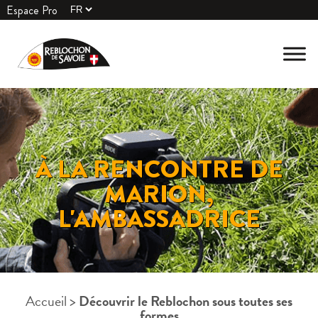
Espace Pro
À LA RENCONTRE DE
MARION,
L'AMBASSADRICE
Accueil
>
Découvrir le Reblochon sous toutes ses
formes