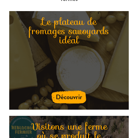
Le plateau de
fromages savoyards
idéal
Découvrir
Visitons une ferme
où se produit le