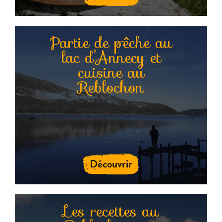
Partie de pêche au
lac d’Annecy et
cuisine au
Reblochon
Découvrir
Les recettes au