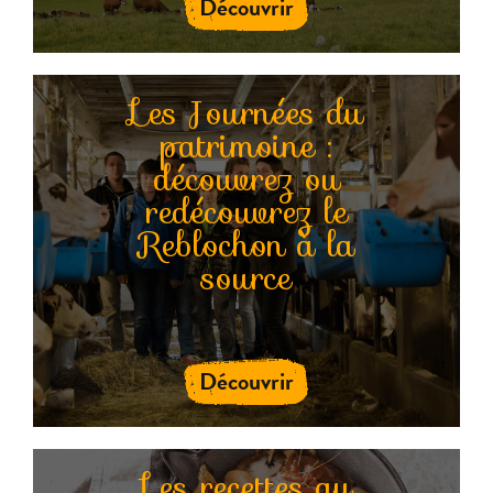
Découvrir
Les Journées du
patrimoine :
découvrez ou
redécouvrez le
Reblochon à la
source
Découvrir
Les recettes au