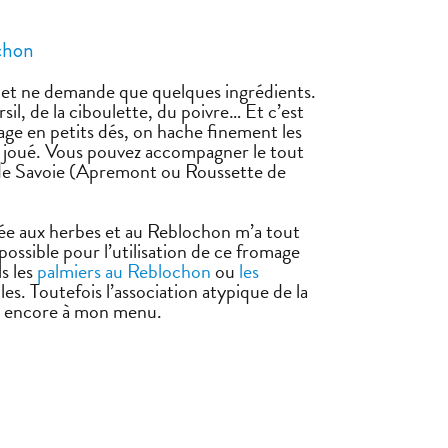
chon
s et ne demande que quelques ingrédients.
il, de la ciboulette, du poivre… Et c’est
mage en petits dés, on hache finement les
st joué. Vous pouvez accompagner le tout
c de Savoie (Apremont ou Roussette de
umée aux herbes et au Reblochon m’a tout
possible pour l’utilisation de ce fromage
s les
palmiers au Reblochon
ou
les
es. Toutefois l’association atypique de la
le encore à mon menu.