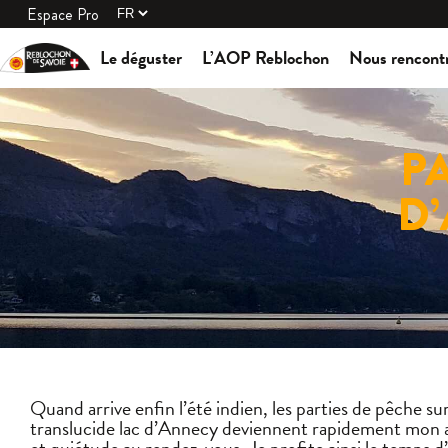
Espace Pro
Le déguster
L’AOP Reblochon
Nous rencont
P
D’
Quand arrive enfin l’été indien, les parties de pêche su
translucide lac d’Annecy deviennent rapidement mon ac
et quiétude au rendez-vous. Je profite ainsi le temps d