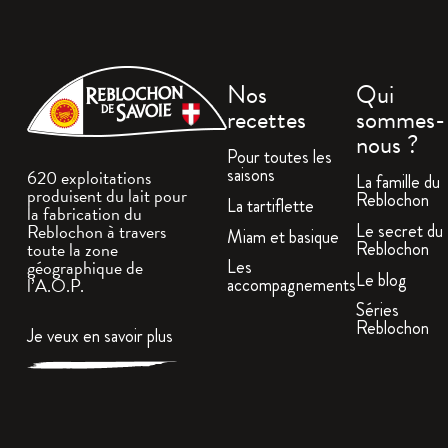
Nos
Qui
recettes
sommes-
nous ?
Pour toutes les
saisons
620 exploitations
La famille du
produisent du lait pour
Reblochon
La tartiflette
la fabrication du
Le secret du
Reblochon à travers
Miam et basique
Reblochon
toute la zone
géographique de
Les
Le blog
l’A.O.P.
accompagnements
Séries
Reblochon
Je veux en savoir plus