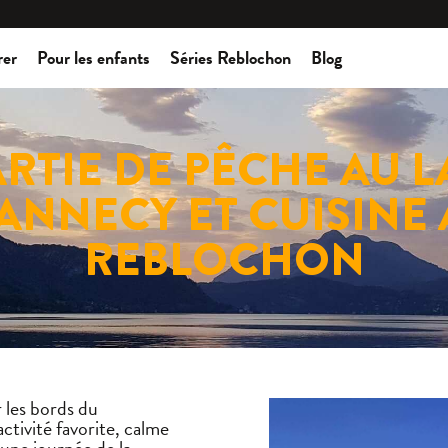
rer
Pour les enfants
Séries Reblochon
Blog
ARTIE DE PÊCHE AU L
ANNECY ET CUISINE
REBLOCHON
r les bords du
tivité favorite, calme
’une journée de la