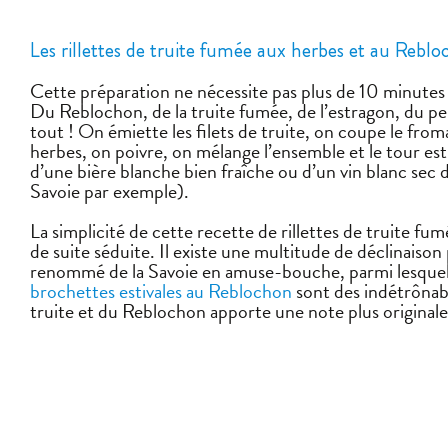
L
es rillettes de truite fumée aux herbes et au
R
eblo
Cette préparation ne nécessite pas plus de 10 minute
Du Reblochon, de la truite fumée, de l’estragon, du pers
tout ! On émiette les filets de truite, on coupe le fro
herbes, on poivre, on mélange l’ensemble et le tour e
d’une bière blanche bien fraîche ou d’un vin blanc se
Savoie par exemple).
La simplicité de cette recette de rillettes de truite f
de suite séduite. Il existe une multitude de déclinaison 
renommé de la Savoie en amuse-bouche, parmi lesquel
brochettes estivales au Reblochon
sont des indétrônabl
truite et du Reblochon apporte une note plus origina