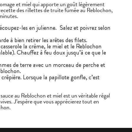
 fromage et miel qui apporte un goût légèrement
recette des rillettes de truite fumée au Reblochon,
 minutes.
oupez-les en julienne. Salez et poivrez selon
e à bien retirer les arêtes des filets.
casserole la crème, le miel et le Reblochon
alable). Chauffez à feu doux jusqu’à ce que le
ommes de terre avec un morceau de perche et
Reblochon.
crêpière. Lorsque la papillote gonfle, c’est
sauce au Reblochon et miel est un véritable régal
vives. J’espère que vous apprécierez tout en
chon.