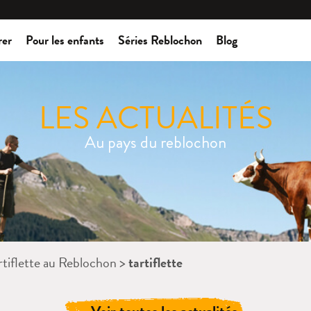
rer
Pour les enfants
Séries Reblochon
Blog
LES ACTUALITÉS
Au pays du reblochon
rtiflette au Reblochon
>
tartiflette