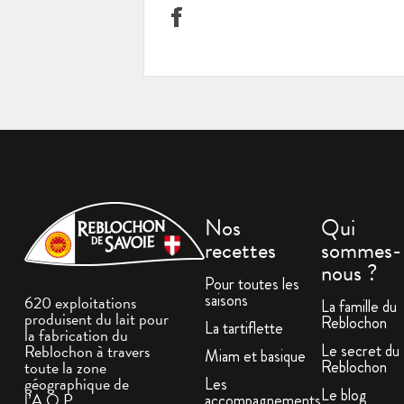
Nos
Qui
recettes
sommes-
nous ?
Pour toutes les
saisons
620 exploitations
La famille du
produisent du lait pour
Reblochon
La tartiflette
la fabrication du
Le secret du
Reblochon à travers
Miam et basique
Reblochon
toute la zone
géographique de
Les
Le blog
l’A.O.P.
accompagnements