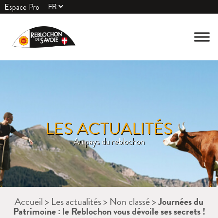
Espace Pro
LES ACTUALITÉS
Au pays du reblochon
Accueil
>
Les actualités
>
Non classé
>
Journées du
Patrimoine : le Reblochon vous dévoile ses secrets !