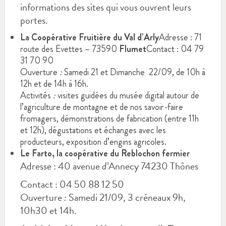
informations des sites qui vous ouvrent leurs
portes.
La Coopérative Fruitière du Val d’Arly
Adresse : 71
route des Evettes – 73590
Flumet
Contact : 04 79
31 70 90
Ouverture
:
Samedi 21 et Dimanche 22/09, de 10h à
12h et de 14h à 16h.
Activités
:
visites guidées du musée digital autour de
l’agriculture de montagne et de nos savoir-faire
fromagers, démonstrations de fabrication (entre 11h
et 12h), dégustations et échanges avec les
producteurs, exposition d’engins agricoles.
Le Farto, la coopérative du Reblochon fermier
Adresse : 40 avenue
d’
Annecy 74230 Thônes
Contact : 04 50 88 12 50
Ouverture
:
Samedi 21/09, 3 créneaux 9h,
10h30 et 14h.