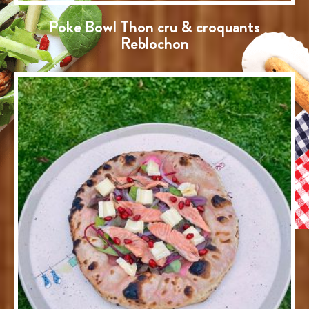
Poke Bowl Thon cru & croquants
Reblochon