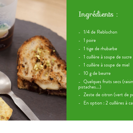
Ingrédients :
1/4 de Reblochon
1 poire
1 tige de rhubarbe
1 cuillère à soupe de sucre
1 cuillère à soupe de miel
10 g de beurre
Quelques fruits secs (raisin
pistaches...)
Zeste de citron (vert de 
En option : 2 cuillères à c