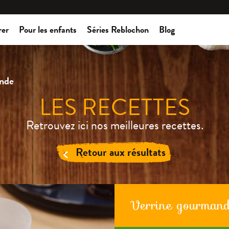
rer
Pour les enfants
Séries Reblochon
Blog
ande
LES RECETTES
Retrouvez ici nos meilleures recettes.
Retour aux résultats
Verrine gourman